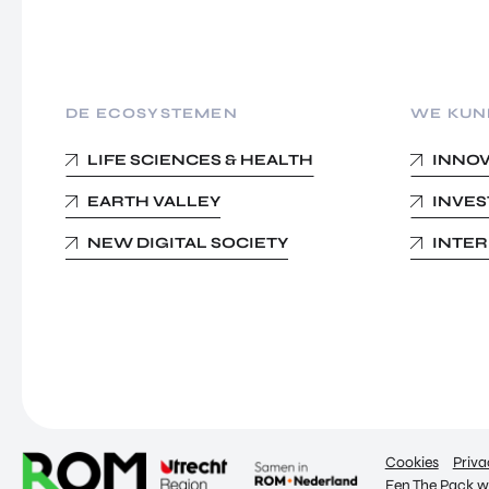
DE ECOSYSTEMEN
WE KUN
LIFE SCIENCES & HEALTH
INNO
EARTH VALLEY
INVE
NEW DIGITAL SOCIETY
INTE
Cookies
Priva
Een The Pack w