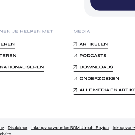
NEN JE HELPEN MET
MEDIA
VEREN
ARTIKELEN
STEREN
PODCASTS
RNATIONALISEREN
DOWNLOADS
ONDERZOEKEN
ALLE MEDIA EN ARTI
cy
Disclaimer
Inkoopvoorwaarden ROM Utrecht Region
Inkoopvoo
ebsite