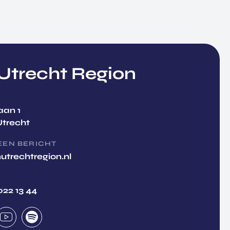
trecht Region
aan 1
Utrecht
EEN BERICHT
utrechtregion.nl
022 13 44