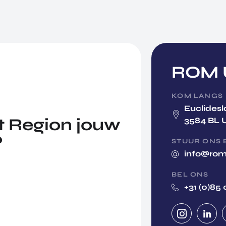
ROM U
KOM LANGS
Euclidesl
 Region jouw
3584 BL 
?
STUUR ONS 
info@rom
BEL ONS
+31 (0)85 