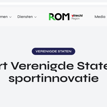
emen
Diensten
Media
WE KUNNEN JE HELPEN MET
INNOVEREN
 terecht voor investeringen,
n markten in het buitenland.
INVESTEREN
VERENIGDE STATEN
INTERNATIONALISEREN
t Verenigde State
REN
INTERNATIONALISEREN
ALLES OVER
OVER INVESTEREN
PRODUCTEN EN PROGRAMMA'S
sportinnovatie
INTERNATIONALISERE
STARTUP UTRECHT REGION
E HEALTH VENTURES
GA MEE OP HANDELSMI
DIGIC
 VENTURES
ENTERPRISE EUROPE 
AI UTRECHT REGION
L VENTURES
EXPORT ACCELERATOR
DIGITAL HUB NOORDWEST
ORTFOLIO
PROGRAMMA'S