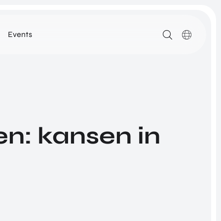
Events
MEDIA
ARTIKELEN
DOWNLOADS
ALLE MEDIA
n: kansen in
N
ROM Utrecht Region
SSIE
KOM LANGS
NETWORK
Euclideslaan 1
3584 BL Utrecht