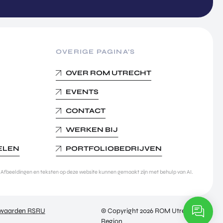
OVERIGE PAGINA’S
OVER ROM UTRECHT
EVENTS
CONTACT
WERKEN BIJ
KELEN
PORTFOLIOBEDRIJVEN
Afbeeldingen en teksten op deze website kunnen gemaakt zijn met behulp van AI.
rwaarden RSRU
© Copyright 2026 ROM Utrecht
Region