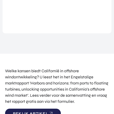
NATIO
BEZO
FUTU
DOWNLOADS
NALIS
EK
RE
EREN
ALLE MEDIA
EEN
HEAL
GA
EVEN
TH
MEE
ANDERE PAGINA’S
EMEN
VENT
OP
T
URES
OVER ONS
HAND
OVER
EART
WERKEN BIJ
ELSMI
ZICHT
H
SSIE
VEELGESTELDE VRAGEN
VAN
VENT
ENTE
ALLE
URES
EVENTS
RPRIS
PROD
DIGIT
E
PORTFOLIO
UCTE
Welke kansen biedt Californië in offshore
AL
EURO
N &
CONTACT
VENT
windontwikkeling? U leest het in het Engelstalige
PE
PROG
URES
marktrapport ‘Harbors and horizons: from ports to floating
NETW
RAM
PRODUCTEN EN PROGRAMMA'S
ORK
turbines, unlocking opportunities in California’s offshore
ONS
MA'S
STARTUP UTRECHT REGION
PORT
wind market’. Lees verder voor de samenvatting en vraag
EXPO
KOM
FOLIO
het rapport gratis aan via het formulier.
RT
DIGIC
IN
ACCE
CONT
AI UTRECHT REGION
LERA
ACT
BEKIJK ARTIKEL