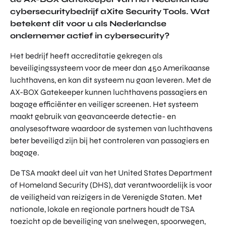
TOR
DIGITAL HUB NOORDWEST
cybersecuritybedrijf aXite Security Tools. Wat
PROG
betekent dit voor u als Nederlandse
ENTERPRISE EUROPE NETWORK
RAM
ondernemer actief in cybersecurity?
MA'S
U-FORWARD
BUITE
Het bedrijf heeft accreditatie gekregen als
ALLE PRODUCTEN & PROGRAMMA'S
NLAN
beveiligingssysteem voor de meer dan 450 Amerikaanse
DSE
luchthavens, en kan dit systeem nu gaan leveren. Met de
DIREC
AX-BOX Gatekeeper kunnen luchthavens passagiers en
ROM Utrecht Region
TE
bagage efficiënter en veiliger screenen. Het systeem
INVES
KOM LANGS
maakt gebruik van geavanceerde detectie- en
TERIN
Euclideslaan 1
analysesoftware waardoor de systemen van luchthavens
GEN
3584 BL Utrecht
beter beveiligd zijn bij het controleren van passagiers en
bagage.
STUUR ONS EEN BERICHT
info@romutrechtregion.nl
De TSA maakt deel uit van het United States Department
of Homeland Security (DHS), dat verantwoordelijk is voor
BEL ONS
de veiligheid van reizigers in de Verenigde Staten. Met
+31 (0)85 022 13 44
nationale, lokale en regionale partners houdt de TSA
toezicht op de beveiliging van snelwegen, spoorwegen,