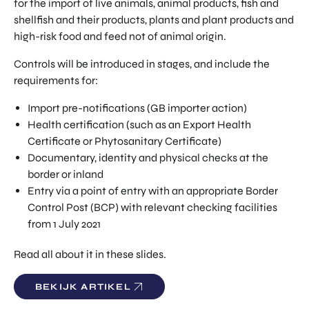
for the import of live animals, animal products, fish and
TOR
DIGITAL HUB NOORDWEST
shellfish and their products, plants and plant products and
PROG
high-risk food and feed not of animal origin.
ENTERPRISE EUROPE NETWORK
RAM
MA'S
U-FORWARD
Controls will be introduced in stages, and include the
BUITE
requirements for:
ALLE PRODUCTEN & PROGRAMMA'S
NLAN
DSE
Import pre-notifications (GB importer action)
DIREC
Health certification (such as an Export Health
ROM Utrecht Region
TE
Certificate or Phytosanitary Certificate)
INVES
Documentary, identity and physical checks at the
KOM LANGS
TERIN
Euclideslaan 1
border or inland
GEN
3584 BL Utrecht
Entry via a point of entry with an appropriate Border
Control Post (BCP) with relevant checking facilities
STUUR ONS EEN BERICHT
from
1 July 2021
info@romutrechtregion.nl
Read all about it in these slides.
BEL ONS
+31 (0)85 022 13 44
BEKIJK ARTIKEL