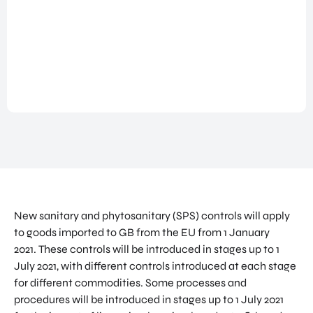
NATIO
BEZO
FUTU
DOWNLOADS
NALIS
EK
RE
EREN
ALLE MEDIA
EEN
HEAL
GA
EVEN
TH
MEE
ANDERE PAGINA’S
EMEN
VENT
OP
T
URES
OVER ONS
HAND
OVER
EART
WERKEN BIJ
ELSMI
ZICHT
H
SSIE
VEELGESTELDE VRAGEN
VAN
VENT
ENTE
ALLE
URES
EVENTS
RPRIS
PROD
DIGIT
E
PORTFOLIO
UCTE
AL
EURO
N &
CONTACT
VENT
PE
New sanitary and phytosanitary (SPS) controls will apply
PROG
URES
NETW
RAM
to goods imported to GB from the EU from 1 January
PRODUCTEN EN PROGRAMMA'S
ORK
ONS
MA'S
2021.
These controls will be introduced in stages up to
1
STARTUP UTRECHT REGION
PORT
EXPO
July 2021
, with different controls introduced at each stage
KOM
FOLIO
RT
DIGIC
for different commodities.
IN
Some processes and
ACCE
CONT
procedures will be introduced in stages up to
1 July 2021
AI UTRECHT REGION
LERA
ACT