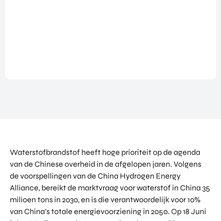
NATIO
BEZO
FUTU
DOWNLOADS
NALIS
EK
RE
EREN
ALLE MEDIA
EEN
HEAL
GA
EVEN
TH
MEE
ANDERE PAGINA’S
EMEN
VENT
OP
T
URES
OVER ONS
HAND
OVER
EART
WERKEN BIJ
ELSMI
ZICHT
H
SSIE
VEELGESTELDE VRAGEN
VAN
VENT
ENTE
ALLE
URES
EVENTS
RPRIS
PROD
DIGIT
E
PORTFOLIO
UCTE
AL
EURO
N &
CONTACT
VENT
PE
Waterstofbrandstof heeft hoge prioriteit op de agenda
PROG
URES
NETW
RAM
van de Chinese overheid in de afgelopen jaren. Volgens
PRODUCTEN EN PROGRAMMA'S
ORK
ONS
MA'S
de voorspellingen van de China Hydrogen Energy
STARTUP UTRECHT REGION
PORT
EXPO
Alliance, bereikt de marktvraag voor waterstof in China 35
KOM
FOLIO
RT
DIGIC
milioen tons in 2030, en is die verantwoordelijk voor 10%
IN
ACCE
CONT
van China’s totale energievoorziening in 2050. Op 18 Juni
AI UTRECHT REGION
LERA
ACT