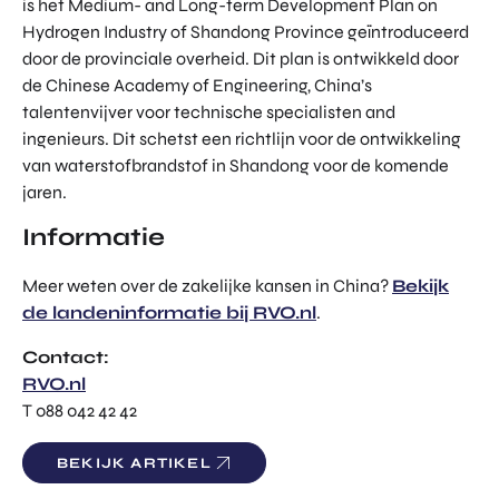
is het Medium- and Long-term Development Plan on
TOR
DIGITAL HUB NOORDWEST
Hydrogen Industry of Shandong Province geïntroduceerd
PROG
door de provinciale overheid. Dit plan is ontwikkeld door
ENTERPRISE EUROPE NETWORK
RAM
de Chinese Academy of Engineering, China’s
MA'S
U-FORWARD
talentenvijver voor technische specialisten and
BUITE
ALLE PRODUCTEN & PROGRAMMA'S
ingenieurs. Dit schetst een richtlijn voor de ontwikkeling
NLAN
van waterstofbrandstof in Shandong voor de komende
DSE
jaren.
DIREC
ROM Utrecht Region
TE
Informatie
INVES
KOM LANGS
TERIN
Euclideslaan 1
Meer weten over de zakelijke kansen in China?
GEN
Bekijk
3584 BL Utrecht
de landeninformatie bij RVO.nl
.
STUUR ONS EEN BERICHT
Contact:
info@romutrechtregion.nl
RVO.nl
T 088 042 42 42
BEL ONS
+31 (0)85 022 13 44
BEKIJK ARTIKEL