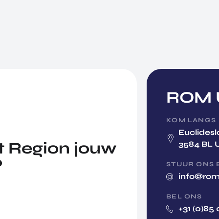
ROM U
KOM LANGS
Euclidesl
 Region jouw
3584 BL 
?
STUUR ONS 
info@rom
BEL ONS
+31 (0)85 