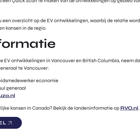
een Quick Scan te maken van de ontwikkelingen op gebied van
 u een overzicht op de EV ontwikkelingen, waarbij de relatie wor
n kansen in de regio.
formatie
de EV ontwikkelingen in Vancouver en British Columbia, neem d
eneraal te Vancouver:
leidsmedewerker economie
sul generaal
za.nl
lijke kansen in Canada? Bekijk de landeninformatie op
RVO.nl
.
EL