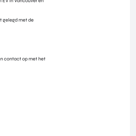
 EV in Vancouver en
dt gelegd met de
an contact op met het