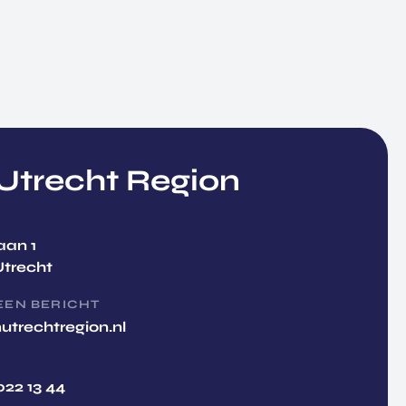
trecht Region
aan 1
Utrecht
EEN BERICHT
utrechtregion.nl
022 13 44