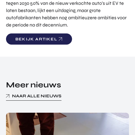
tegen 2030 50% van de nieuw verkochte auto’s uit EV te
TOR
DIGITAL HUB NOORDWEST
laten bestaan, lijkt een uitdaging, maar grote
PROG
ENTERPRISE EUROPE NETWORK
RAM
autofabrikanten hebben nog ambitieuzere ambities voor
MA'S
de periode na dit decennium.
U-FORWARD
BUITE
ALLE PRODUCTEN & PROGRAMMA'S
NLAN
BEKIJK ARTIKEL
DSE
DIREC
ROM Utrecht Region
TE
INVES
KOM LANGS
TERIN
Euclideslaan 1
GEN
Meer nieuws
3584 BL Utrecht
STUUR ONS EEN BERICHT
NAAR ALLE NIEUWS
info@romutrechtregion.nl
BEL ONS
+31 (0)85 022 13 44