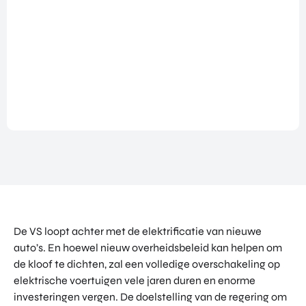
NATIO
BEZO
FUTU
DOWNLOADS
NALIS
EK
RE
EREN
ALLE MEDIA
EEN
HEAL
GA
EVEN
TH
MEE
ANDERE PAGINA’S
EMEN
VENT
OP
T
URES
OVER ONS
HAND
OVER
EART
WERKEN BIJ
ELSMI
ZICHT
H
SSIE
VEELGESTELDE VRAGEN
VAN
VENT
ENTE
ALLE
URES
EVENTS
RPRIS
PROD
DIGIT
E
PORTFOLIO
UCTE
AL
EURO
N &
CONTACT
VENT
PE
PROG
URES
NETW
RAM
De VS loopt achter met de elektrificatie van nieuwe
PRODUCTEN EN PROGRAMMA'S
ORK
ONS
MA'S
auto’s. En hoewel nieuw overheidsbeleid kan helpen om
STARTUP UTRECHT REGION
PORT
EXPO
KOM
de kloof te dichten, zal een volledige overschakeling op
FOLIO
RT
DIGIC
IN
elektrische voertuigen vele jaren duren en enorme
ACCE
CONT
investeringen vergen. De doelstelling van de regering om
AI UTRECHT REGION
LERA
ACT