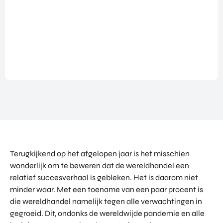
NATIO
BEZO
FUTU
DOWNLOADS
NALIS
EK
RE
EREN
ALLE MEDIA
EEN
HEAL
GA
EVEN
TH
MEE
ANDERE PAGINA’S
EMEN
VENT
OP
T
URES
OVER ONS
HAND
OVER
EART
WERKEN BIJ
ELSMI
ZICHT
H
SSIE
VEELGESTELDE VRAGEN
VAN
VENT
ENTE
ALLE
URES
EVENTS
RPRIS
PROD
DIGIT
E
PORTFOLIO
UCTE
AL
EURO
N &
CONTACT
VENT
PE
Terugkijkend op het afgelopen jaar is het misschien
PROG
URES
NETW
RAM
wonderlijk om te beweren dat de wereldhandel een
PRODUCTEN EN PROGRAMMA'S
ORK
ONS
MA'S
relatief succesverhaal is gebleken. Het is daarom niet
STARTUP UTRECHT REGION
PORT
EXPO
minder waar. Met een toename van een paar procent is
KOM
FOLIO
RT
DIGIC
die wereldhandel namelijk tegen alle verwachtingen in
IN
ACCE
CONT
gegroeid. Dit, ondanks de wereldwijde pandemie en alle
AI UTRECHT REGION
LERA
ACT