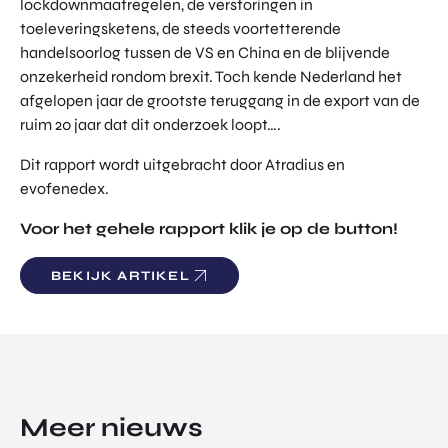
lockdownmaatregelen, de verstoringen in
TOR
DIGITAL HUB NOORDWEST
toeleveringsketens, de steeds voortetterende
PROG
handelsoorlog tussen de VS en China en de blijvende
ENTERPRISE EUROPE NETWORK
RAM
onzekerheid rondom brexit. Toch kende Nederland het
MA'S
U-FORWARD
afgelopen jaar de grootste teruggang in de export van de
BUITE
ALLE PRODUCTEN & PROGRAMMA'S
ruim 20 jaar dat dit onderzoek loopt….
NLAN
DSE
Dit rapport wordt uitgebracht door Atradius en
DIREC
ROM Utrecht Region
evofenedex.
TE
INVES
Voor het gehele rapport klik je op de button!
KOM LANGS
TERIN
Euclideslaan 1
GEN
3584 BL Utrecht
BEKIJK ARTIKEL
STUUR ONS EEN BERICHT
info@romutrechtregion.nl
BEL ONS
+31 (0)85 022 13 44
Meer nieuws