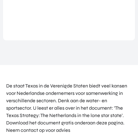
NATIO
BEZO
FUTU
DOWNLOADS
NALIS
EK
RE
EREN
ALLE MEDIA
EEN
HEAL
GA
EVEN
TH
MEE
ANDERE PAGINA’S
EMEN
VENT
OP
T
URES
OVER ONS
HAND
OVER
EART
WERKEN BIJ
ELSMI
ZICHT
H
SSIE
VEELGESTELDE VRAGEN
VAN
VENT
ENTE
ALLE
URES
EVENTS
RPRIS
PROD
DIGIT
E
PORTFOLIO
UCTE
De staat Texas in de Verenigde Staten biedt veel kansen
AL
EURO
N &
CONTACT
VENT
voor Nederlandse ondernemers voor samenwerking in
PE
PROG
URES
verschillende sectoren. Denk aan de water- en
NETW
RAM
PRODUCTEN EN PROGRAMMA'S
ORK
sportsector. U leest er alles over in het document: ‘The
ONS
MA'S
STARTUP UTRECHT REGION
PORT
Texas Strategy: The Netherlands in the lone star state’.
EXPO
KOM
FOLIO
Download het document gratis onderaan deze pagina.
RT
DIGIC
IN
ACCE
Neem contact op voor advies
CONT
AI UTRECHT REGION
LERA
ACT