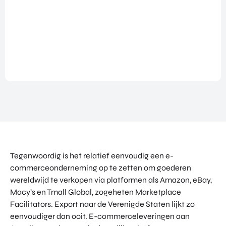
NATIO
BEZO
FUTU
DOWNLOADS
NALIS
EK
RE
EREN
ALLE MEDIA
EEN
HEAL
GA
EVEN
TH
MEE
ANDERE PAGINA’S
EMEN
VENT
OP
T
URES
OVER ONS
HAND
OVER
EART
WERKEN BIJ
ELSMI
ZICHT
H
SSIE
VEELGESTELDE VRAGEN
VAN
VENT
ENTE
ALLE
URES
EVENTS
RPRIS
PROD
DIGIT
E
PORTFOLIO
UCTE
AL
EURO
N &
CONTACT
VENT
PE
Tegenwoordig is het relatief eenvoudig een e-
PROG
URES
NETW
RAM
commerceonderneming op te zetten om goederen
PRODUCTEN EN PROGRAMMA'S
ORK
ONS
MA'S
wereldwijd te verkopen via platformen als Amazon, eBay,
STARTUP UTRECHT REGION
PORT
EXPO
Macy’s en Tmall Global, zogeheten Marketplace
KOM
FOLIO
RT
DIGIC
Facilitators. Export naar de Verenigde Staten lijkt zo
IN
ACCE
CONT
eenvoudiger dan ooit. E-commerceleveringen aan
AI UTRECHT REGION
LERA
ACT