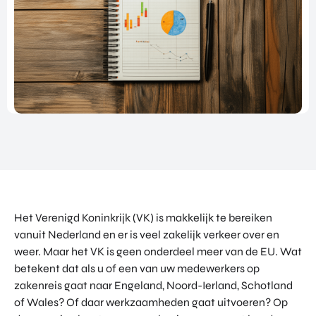
NATIO
BEZO
FUTU
DOWNLOADS
NALIS
EK
RE
EREN
ALLE MEDIA
EEN
HEAL
GA
EVEN
TH
MEE
ANDERE PAGINA’S
EMEN
VENT
OP
T
URES
OVER ONS
HAND
OVER
EART
WERKEN BIJ
ELSMI
ZICHT
H
SSIE
VEELGESTELDE VRAGEN
VAN
VENT
ENTE
ALLE
URES
EVENTS
RPRIS
PROD
DIGIT
E
PORTFOLIO
UCTE
AL
EURO
N &
CONTACT
VENT
PE
Het Verenigd Koninkrijk (VK) is makkelijk te bereiken
PROG
URES
NETW
RAM
vanuit Nederland en er is veel zakelijk verkeer over en
PRODUCTEN EN PROGRAMMA'S
ORK
ONS
MA'S
weer. Maar het VK is geen onderdeel meer van de EU. Wat
STARTUP UTRECHT REGION
PORT
EXPO
betekent dat als u of een van uw medewerkers op
KOM
FOLIO
RT
DIGIC
zakenreis gaat naar Engeland, Noord-Ierland, Schotland
IN
ACCE
CONT
of Wales? Of daar werkzaamheden gaat uitvoeren? Op
AI UTRECHT REGION
LERA
ACT