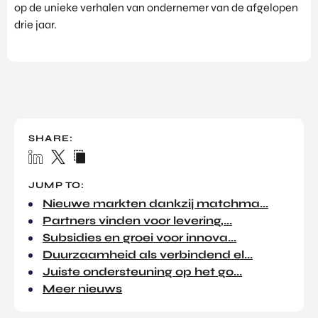
op de unieke verhalen van ondernemer van de afgelopen
TOR
DIGITAL HUB NOORDWEST
drie jaar.
PROG
ENTERPRISE EUROPE NETWORK
RAM
MA'S
U-FORWARD
BUITE
ALLE PRODUCTEN & PROGRAMMA'S
NLAN
DSE
DIREC
ROM Utrecht Region
TE
SHARE:
INVES
KOM LANGS
TERIN
Euclideslaan 1
GEN
JUMP TO:
3584 BL Utrecht
Nieuwe markten dankzij matchma...
Partners vinden voor levering,...
STUUR ONS EEN BERICHT
Subsidies en groei voor innova...
info@romutrechtregion.nl
Duurzaamheid als verbindend el...
BEL ONS
Juiste ondersteuning op het go...
+31 (0)85 022 13 44
Meer nieuws