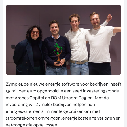
NATIO
BEZO
FUTU
DOWNLOADS
NALIS
EK
RE
EREN
ALLE MEDIA
EEN
HEAL
GA
EVEN
TH
MEE
ANDERE PAGINA’S
EMEN
VENT
OP
T
URES
OVER ONS
HAND
OVER
EART
WERKEN BIJ
ELSMI
ZICHT
H
SSIE
VEELGESTELDE VRAGEN
VAN
VENT
ENTE
ALLE
URES
EVENTS
RPRIS
PROD
DIGIT
E
PORTFOLIO
UCTE
AL
EURO
N &
Zympler, de nieuwe energie software voor bedrijven, heeft
CONTACT
VENT
PE
PROG
1,5 miljoen euro opgehaald in een seed investeringsronde
URES
NETW
RAM
met Arches Capital en ROM Utrecht Region. Met de
PRODUCTEN EN PROGRAMMA'S
ORK
ONS
MA'S
investering wil Zympler bedrijven helpen hun
STARTUP UTRECHT REGION
PORT
EXPO
KOM
energiesystemen slimmer te gebruiken om met
FOLIO
RT
DIGIC
IN
stroomtekorten om te gaan, energiekosten te verlagen en
ACCE
CONT
AI UTRECHT REGION
netcongestie op te lossen.
LERA
ACT