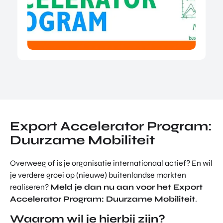
TOR
DIGITAL HUB NOORDWEST
PROG
ENTERPRISE EUROPE NETWORK
RAM
MA'S
U-FORWARD
BUITE
ALLE PRODUCTEN & PROGRAMMA'S
NLAN
DSE
DIREC
ROM Utrecht Region
TE
INVES
KOM LANGS
TERIN
Export Accelerator Program:
Euclideslaan 1
GEN
Duurzame Mobiliteit
3584 BL Utrecht
STUUR ONS EEN BERICHT
Overweeg of is je organisatie internationaal actief? En wil
info@romutrechtregion.nl
je verdere groei op (nieuwe) buitenlandse markten
realiseren?
Meld je dan nu aan voor het Export
BEL ONS
Accelerator Program: Duurzame Mobiliteit
.
+31 (0)85 022 13 44
Waarom wil je hierbij zijn?