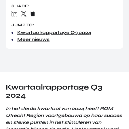
TOR
DIGITAL HUB NOORDWEST
SHARE:
PROG
ENTERPRISE EUROPE NETWORK
RAM
MA'S
U-FORWARD
JUMP TO:
BUITE
Kwartaalrapportage Q3 2024
ALLE PRODUCTEN & PROGRAMMA'S
NLAN
Meer nieuws
DSE
DIREC
ROM Utrecht Region
TE
INVES
KOM LANGS
TERIN
Euclideslaan 1
GEN
3584 BL Utrecht
Kwartaalrapportage Q3
STUUR ONS EEN BERICHT
2024
info@romutrechtregion.nl
In het derde kwartaal van 2024 heeft ROM
BEL ONS
Utrecht Region voortgebouwd op haar succes
+31 (0)85 022 13 44
en sterke punten in het stimuleren van