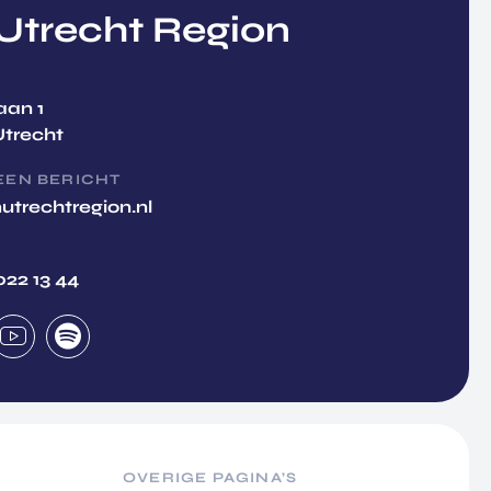
trecht Region
aan 1
Utrecht
EEN BERICHT
utrechtregion.nl
022 13 44
OVERIGE PAGINA’S