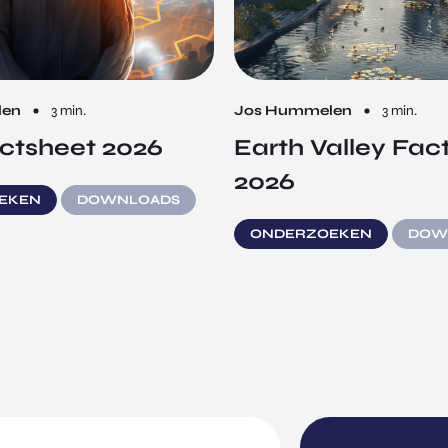
len
3 min.
Jos Hummelen
3 min.
ctsheet 2026
Earth Valley Fac
2026
EKEN
DOWNLOADS
ONDERZOEKEN
DOW