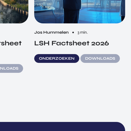
Jos Hummelen
3 min.
tsheet
LSH Factsheet 2026
ONDERZOEKEN
DOWNLOADS
NLOADS