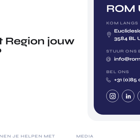
ROM U
KOM LANGS
Euclidesl
 Region jouw
3584 BL 
?
STUUR ONS 
info@rom
BEL ONS
+31 (0)85 
NEN JE HELPEN MET
MEDIA