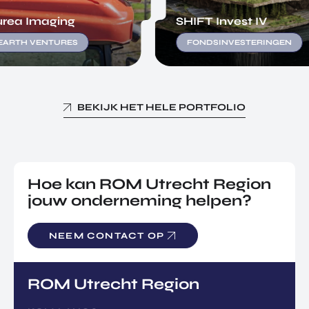
rea Imaging
SHIFT Invest IV
ARTH VENTURES
FONDSINVESTERINGEN
BEKIJK HET HELE PORTFOLIO
Hoe kan ROM Utrecht Region
jouw onderneming helpen?
NEEM CONTACT OP
ROM Utrecht Region