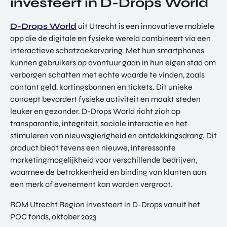
investeert in D-Drops World
TOR
DIGITAL HUB NOORDWEST
PROG
D-Drops World
uit Utrecht is een innovatieve mobiele
ENTERPRISE EUROPE NETWORK
RAM
app die de digitale en fysieke wereld combineert via een
MA'S
U-FORWARD
interactieve schatzoekervaring. Met hun smartphones
BUITE
ALLE PRODUCTEN & PROGRAMMA'S
kunnen gebruikers op avontuur gaan in hun eigen stad om
NLAN
verborgen schatten met echte waarde te vinden, zoals
DSE
contant geld, kortingsbonnen en tickets. Dit unieke
DIREC
ROM Utrecht Region
TE
concept bevordert fysieke activiteit en maakt steden
INVES
leuker en gezonder. D-Drops World richt zich op
KOM LANGS
TERIN
transparantie, integriteit, sociale interactie en het
Euclideslaan 1
GEN
stimuleren van nieuwsgierigheid en ontdekkingsdrang. Dit
3584 BL Utrecht
product biedt tevens een nieuwe, interessante
marketingmogelijkheid voor verschillende bedrijven,
STUUR ONS EEN BERICHT
waarmee de betrokkenheid en binding van klanten aan
info@romutrechtregion.nl
een merk of evenement kan worden vergroot.
BEL ONS
ROM Utrecht Region investeert in D-Drops vanuit het
+31 (0)85 022 13 44
POC fonds, oktober 2023