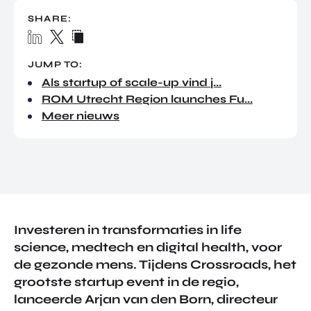
TOR
DIGITAL HUB NOORDWEST
SHARE:
PROG
ENTERPRISE EUROPE NETWORK
RAM
MA'S
U-FORWARD
JUMP TO:
BUITE
Als startup of scale-up vind j...
ALLE PRODUCTEN & PROGRAMMA'S
NLAN
ROM Utrecht Region launches Fu...
DSE
Meer nieuws
DIREC
ROM Utrecht Region
TE
INVES
KOM LANGS
TERIN
Euclideslaan 1
GEN
3584 BL Utrecht
STUUR ONS EEN BERICHT
Investeren in transformaties in life
info@romutrechtregion.nl
science, medtech en digital health, voor
de gezonde mens. Tijdens Crossroads, het
BEL ONS
+31 (0)85 022 13 44
grootste startup event in de regio,
lanceerde Arjan van den Born, directeur